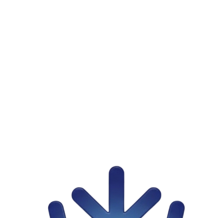
Priznanje za izuzetno partnerstvo i stručnost
PDF
Platinum & Gold
Tehnička Podrška
Informacija?
Kontaktirajte Nas
office@eef.rs