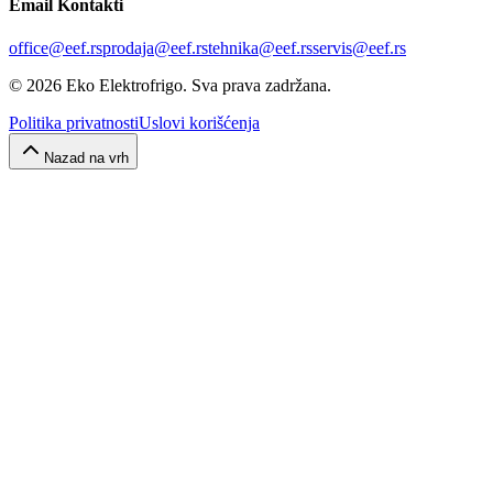
Email Kontakti
office@eef.rs
prodaja@eef.rs
tehnika@eef.rs
servis@eef.rs
©
2026
Eko Elektrofrigo.
Sva prava zadržana.
Politika privatnosti
Uslovi korišćenja
Nazad na vrh