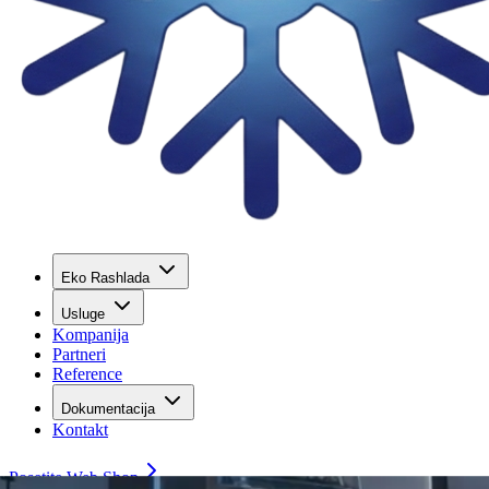
Eko Rashlada
Usluge
Kompanija
Partneri
Reference
Dokumentacija
Kontakt
Posetite Web Shop