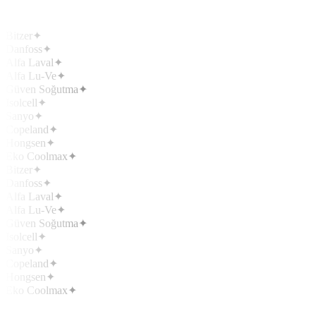
Bitzer
✦
Danfoss
✦
Alfa Laval
✦
Alfa Lu-Ve
✦
Güven Soğutma
✦
Isolcell
✦
Sanyo
✦
Copeland
✦
Hongsen
✦
Eko Coolmax
✦
Bitzer
✦
Danfoss
✦
Alfa Laval
✦
Alfa Lu-Ve
✦
Güven Soğutma
✦
Isolcell
✦
Sanyo
✦
Copeland
✦
Hongsen
✦
Eko Coolmax
✦