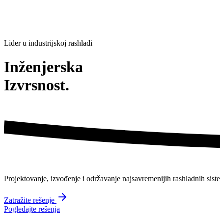
Lider u industrijskoj rashladi
Inženjerska
Izvrsnost.
Projektovanje, izvođenje i održavanje
najsavremenijih
rashladnih sist
Zatražite rešenje
Pogledajte rešenja