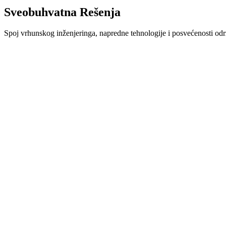
Sveobuhvatna
Rešenja
Spoj vrhunskog inženjeringa, napredne tehnologije i posvećenosti održ