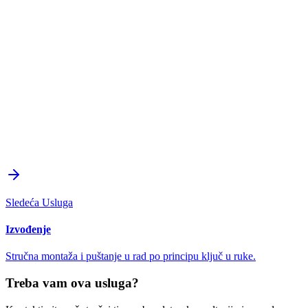
30+ godina iskustva
350+ završenih projekata
8+ inženjera
3D Modelovanje
Sledeća Usluga
Izvođenje
Stručna montaža i puštanje u rad po principu ključ u ruke.
Treba vam ova usluga?