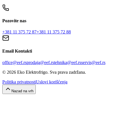
Pozovite nas
+381 11 375 72 87
+381 11 375 72 88
Email Kontakti
office@eef.rs
prodaja@eef.rs
tehnika@eef.rs
servis@eef.rs
©
2026
Eko Elektrofrigo.
Sva prava zadržana.
Politika privatnosti
Uslovi korišćenja
Nazad na vrh