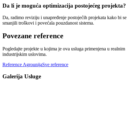
Da li je moguća optimizacija postojećeg projekta?
Da, radimo reviziju i unapređenje postojećih projekata kako bi se
smanjili troškovi i povećala pouzdanost sistema.
Povezane reference
Pogledajte projekte u kojima je ova usluga primenjena u realnim
industrijskim uslovima.
Reference Agrounija
Sve reference
Galerija Usluge