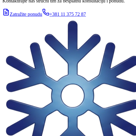
Kontaktirajte naš stručni tim za besplatnu konsultaciju i ponudu.
Zatražite ponudu
+381 11 375 72 87