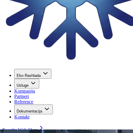
Eko Rashlada
Usluge
Kompanija
Partneri
Reference
Dokumentacija
Kontakt
Posetite Web Shop