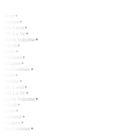
Bitzer
✦
Danfoss
✦
Alfa Laval
✦
Alfa Lu-Ve
✦
Güven Soğutma
✦
Isolcell
✦
Sanyo
✦
Copeland
✦
Hongsen
✦
Eko Coolmax
✦
Bitzer
✦
Danfoss
✦
Alfa Laval
✦
Alfa Lu-Ve
✦
Güven Soğutma
✦
Isolcell
✦
Sanyo
✦
Copeland
✦
Hongsen
✦
Eko Coolmax
✦