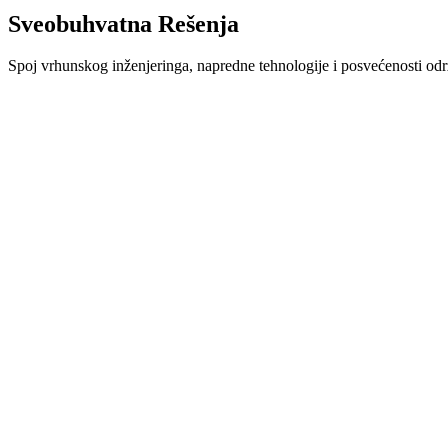
Sveobuhvatna
Rešenja
Spoj vrhunskog inženjeringa, napredne tehnologije i posvećenosti održ