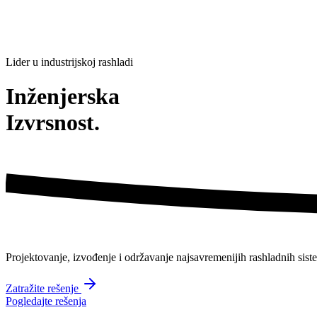
Lider u industrijskoj rashladi
Inženjerska
Izvrsnost.
Projektovanje, izvođenje i održavanje
najsavremenijih
rashladnih sist
Zatražite rešenje
Pogledajte rešenja