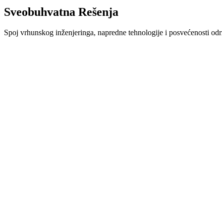
Sveobuhvatna
Rešenja
Spoj vrhunskog inženjeringa, napredne tehnologije i posvećenosti održ