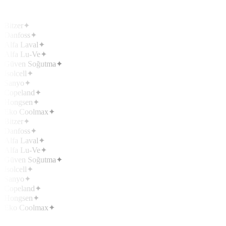
Bitzer
✦
Danfoss
✦
Alfa Laval
✦
Alfa Lu-Ve
✦
Güven Soğutma
✦
Isolcell
✦
Sanyo
✦
Copeland
✦
Hongsen
✦
Eko Coolmax
✦
Bitzer
✦
Danfoss
✦
Alfa Laval
✦
Alfa Lu-Ve
✦
Güven Soğutma
✦
Isolcell
✦
Sanyo
✦
Copeland
✦
Hongsen
✦
Eko Coolmax
✦