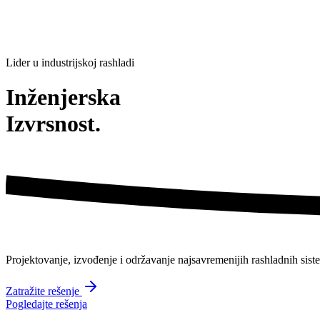
Lider u industrijskoj rashladi
Inženjerska
Izvrsnost.
Projektovanje, izvođenje i održavanje
najsavremenijih
rashladnih sist
Zatražite rešenje
Pogledajte rešenja