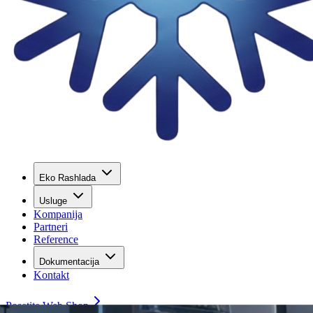
Eko Rashlada
Usluge
Kompanija
Partneri
Reference
Dokumentacija
Kontakt
Posetite Web Shop