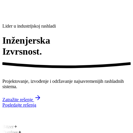
Lider u industrijskoj rashladi
Inženjerska
Izvrsnost.
Projektovanje, izvođenje i održavanje
najsavremenijih
rashladnih
sistema.
Zatražite rešenje
Pogledajte rešenja
Bitzer
✦
Danfoss
✦