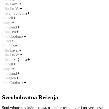
Alfa Laval
✦
Alfa Lu-Ve
✦
Güven Soğutma
✦
Isolcell
✦
Sanyo
✦
Copeland
✦
Hongsen
✦
Eko Coolmax
✦
Bitzer
✦
Danfoss
✦
Alfa Laval
✦
Alfa Lu-Ve
✦
Güven Soğutma
✦
Isolcell
✦
Sanyo
✦
Copeland
✦
Hongsen
✦
Eko Coolmax
✦
Sveobuhvatna
Rešenja
Spoj vrhunskog inženjeringa, napredne tehnologije i posvećenosti