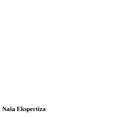
Sigurnost & Kvalitet
Implementacija najviših standarda bezbednosti i kvaliteta u
rashladnoj tehnici.
HACCP
Bezbednost
Procena rizika
Obuka zaposlenih
Kontrola kvaliteta
Naša
Ekspertiza