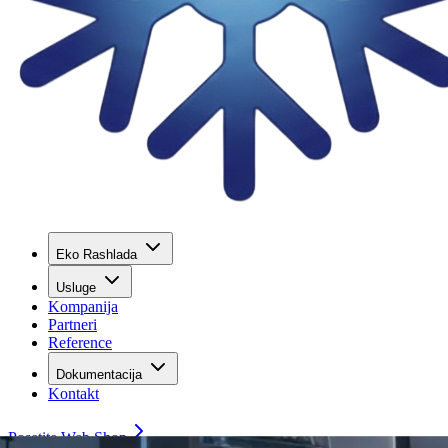
Eko Rashlada
Usluge
Kompanija
Partneri
Reference
Dokumentacija
Kontakt
Posetite Web Shop